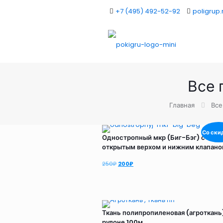
+7 (495) 492-52-92
poligrup.
Все 
Главная
Все
Со ски
Одностропный мкр (Биг-Бэг) с
открытым верхом и нижним клапан
Первоначальная
Текущая
250
₽
200
₽
цена
цена:
составляла
200₽.
250₽.
Ткань полипропиленовая (агроткань)
рулоне 100м