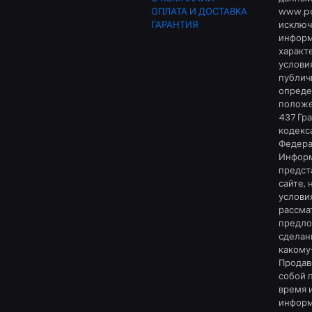
ОПЛАТА И ДОСТАВКА
www.po
ГАРАНТИЯ
исключ
инфор
характе
услови
публич
опред
положе
437 Гр
кодекс
Федера
Информ
предст
сайте, 
услови
рассма
предло
сделан
какому
Продав
собой 
время 
информ