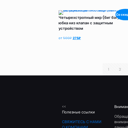
Со ски
Четырехстропный мкр (биг бэг) вер
юбка низ клапан с защитным
устройством
Первоначальная
Текущая
от
500
₽
275
₽
цена
цена:
составляла
275₽.
500₽.
1
2
<<
Внима
Полезные ссылки
Обращ
СВЯЖИТЕСЬ С НАМИ
внимани
О КОМПАНИИ
данный