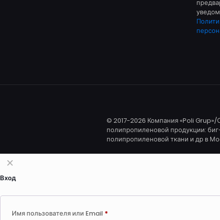
предва
уведом
Полити
персон
© 2017-2026 Компания «Poli Grup»
полипропиленовой продукции: биг-
полипропиленовой ткани и др в Мо
✕
Вход
Имя пользователя или Email
*