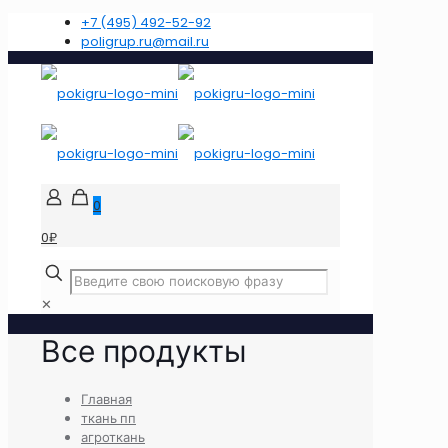
+7 (495) 492-52-92
poligrup.ru@mail.ru
0
0₽
✕
Все продукты
Главная
ткань пп
агроткань