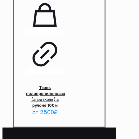
Ткань
полипропиленовая
(агроткань) в
рулоне 100м
от
2500
₽