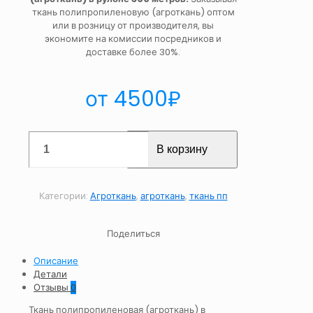
ткань полипропиленовую (агроткань) оптом
или в розницу от производителя, вы
экономите на комиссии посредников и
доставке более 30%.
от
4500
₽
Количество
В корзину
товара
Ткань
полипропиленовая
(агроткань)
Категории:
Агроткань
,
агроткань
,
ткань пп
в
рулоне
300м
Поделиться
Описание
Детали
Отзывы
0
Ткань полипропиленовая (агроткань) в