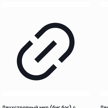
Двухстропный мкр (биг бэг) с
Дв