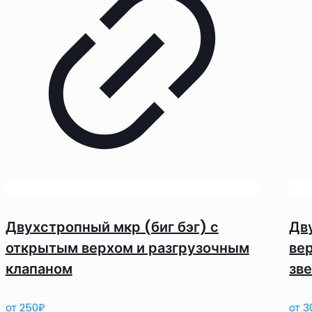
Двухстропный мкр (биг бэг) с
Дв
открытым верхом и разгрузочным
ве
клапаном
зв
от
250
₽
от
3