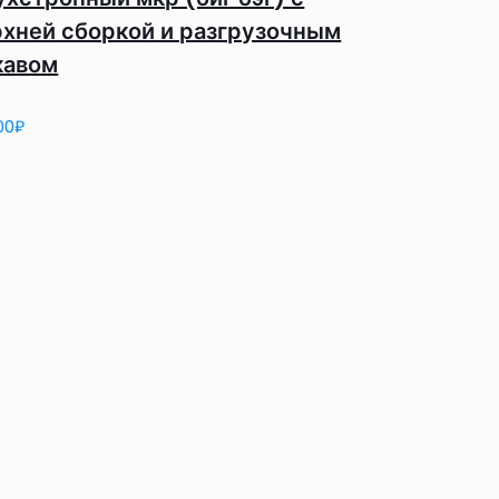
рхней сборкой и разгрузочным
кавом
00
₽