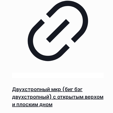
Двухстропный мкр (биг бэг
двухстропный) с открытым верхом
и плоским дном