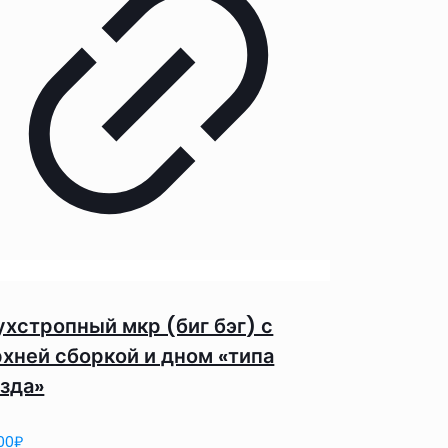
ухстропный мкр (биг бэг) с
рхней сборкой и дном «типа
езда»
00
₽