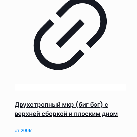
Двухстропный мкр (биг бэг) с
верхней сборкой и плоским дном
от
200
₽