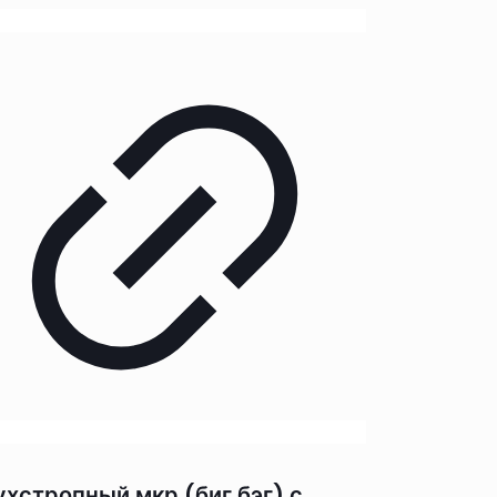
ухстропный мкр (биг бэг) с