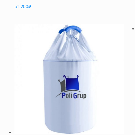
от
200
₽