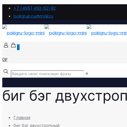
+7 (495) 492-52-92
poligrup.ru@mail.ru
0
0₽
✕
биг бэг двухстро
Главная
биг бэг двухстропный