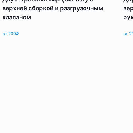
верхней сборкой и разгрузочным
ве
клапаном
ру
от
200
₽
от
2