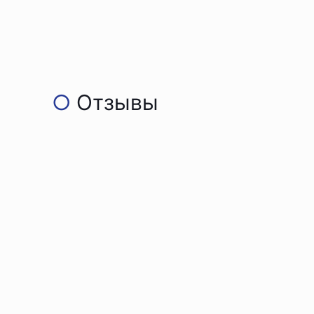
○
Отзывы
Широкий ассортимент
Биг
п