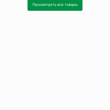
Просмотреть все товары
бегов
! Все произвели и доставили в срок. Смело р
риобретения любых видов полипропиленовых мешко