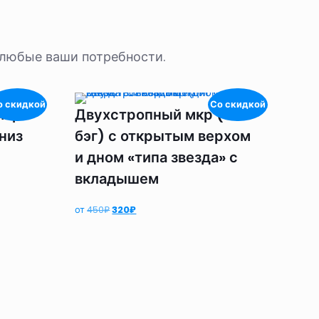
 любые ваши потребности.
о скидкой
Со скидкой
мкр
Двухстропный мкр (биг
 низ
бэг) с открытым верхом
и дном «типа звезда» с
вкладышем
Первоначальная
Текущая
от
450
₽
320
₽
цена
цена:
составляла
320₽.
450₽.