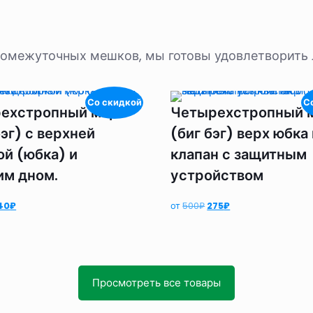
промежуточных мешков, мы готовы удовлетворить
Со скидкой
С
ехстропный мкр
Четырехстропный 
эг) с верхней
(биг бэг) верх юбка
ой (юбка) и
клапан с защитным
им дном.
устройством
ервоначальная
Текущая
Первоначальная
Текущая
40
₽
от
500
₽
275
₽
ена
цена:
цена
цена:
оставляла
340₽.
составляла
275₽.
00₽.
500₽.
Просмотреть все товары