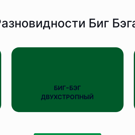
азновидности Биг Бэг
БИГ-БЭГ
ДВУХСТРОПНЫЙ