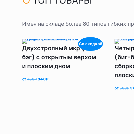
○
ТОП ТОВАРЫ
Имея на складе более 80 типов гибких 
Со скидкой
Двухстропный мкр (биг
Четыр
бэг) с открытым верхом
(биг-б
и плоским дном
сборк
плоск
Первоначальная
Текущая
от
450
₽
340
₽
цена
цена:
П
от
500
₽
3
составляла
340₽.
ц
450₽.
с
5