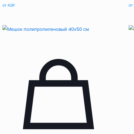
от
42
₽
от