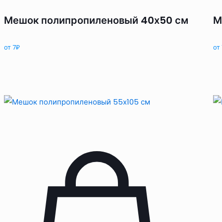
Мешок полипропиленовый 40х50 см
М
от
7
₽
от