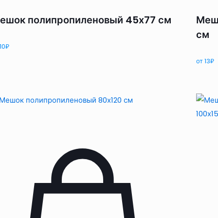
ешок полипропиленовый 45х77 см
Меш
см
10
₽
от
13
₽