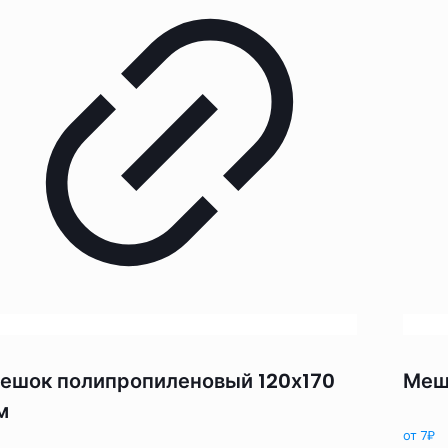
ешок полипропиленовый 120х170
Меш
м
от
7
₽