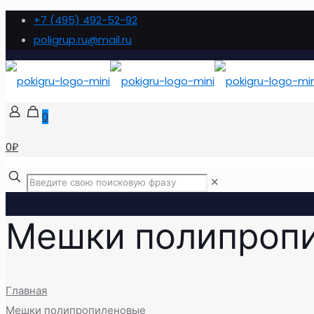
+7 (495) 492-52-92
poligrup.ru@mail.ru
0
0₽
✕
Мешки полипроп
Главная
Мешки полипропиленовые